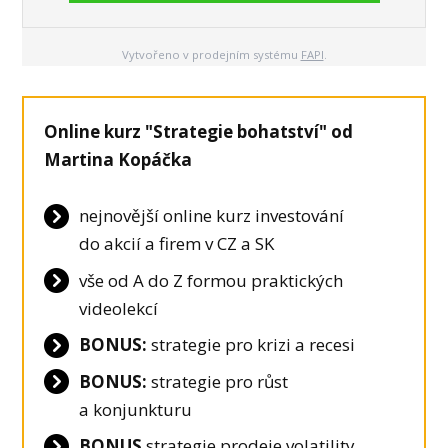
Vytvořeno v prodejním systému
FAPI
.
Online kurz "Strategie bohatství" od
Martina Kopáčka
nejnovější online kurz investování
do akcií a firem v CZ a SK
vše od A do Z formou praktických
videolekcí
BONUS:
strategie pro krizi a recesi
BONUS:
strategie pro růst
a konjunkturu
BONUS
strategie prodeje volatility