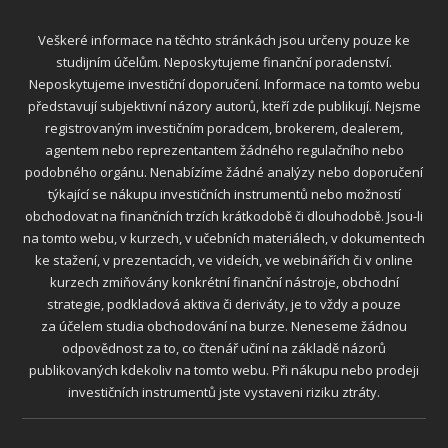
Veškeré informace na těchto stránkách jsou určeny pouze ke
studijním účelům. Neposkytujeme finanční poradenství.
Neposkytujeme investiční doporučení. Informace na tomto webu
představují subjektivní názory autorů, kteří zde publikují. Nejsme
registrovaným investičním poradcem, brokerem, dealerem,
agentem nebo reprezentantem žádného regulačního nebo
podobného orgánu. Nenabízíme žádné analýzy nebo doporučení
týkající se nákupu investičních instrumentů nebo možností
obchodovat na finančních trzích krátkodobě či dlouhodobě. Jsou-li
na tomto webu, v kurzech, v učebních materiálech, v dokumentech
ke stažení, v prezentacích, ve videích, ve webinářích či v online
kurzech zmiňovány konkrétní finanční nástroje, obchodní
strategie, podkladová aktiva či deriváty, je to vždy a pouze
za účelem studia obchodování na burze. Neneseme žádnou
odpovědnost za to, co čtenář učiní na základě názorů
publikovaných kdekoliv na tomto webu. Při nákupu nebo prodeji
investičních instrumentů jste vystaveni riziku ztráty.