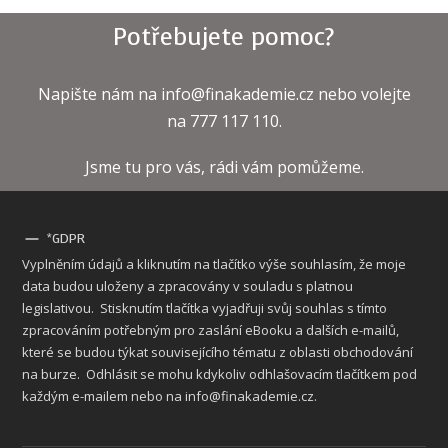
Potřebujete pomoc?
Napište nám na info@finakademie.cz nebo volejte
na 777 117 110.
Jsme tu pro vás, rádi vám pomůžeme.
*GDPR
Vyplněním údajů a kliknutím na tlačítko výše souhlasím, že moje
data budou uloženy a zpracovány v souladu s platnou
legislativou. Stisknutím tlačítka vyjadřuji svůj souhlas s tímto
zpracováním potřebným pro zaslání eBooku a dalších e-mailů,
které se budou týkat souvisejícího tématu z oblasti obchodování
na burze. Odhlásit se mohu kdykoliv odhlašovacím tlačítkem pod
každým e-mailem nebo na info@finakademie.cz.